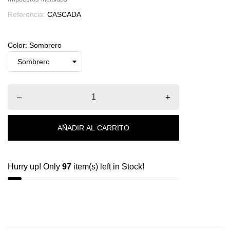
Referencia:
CASCADA
Color: Sombrero
–
+
AÑADIR AL CARRITO
Hurry up! Only
97
item(s) left in Stock!