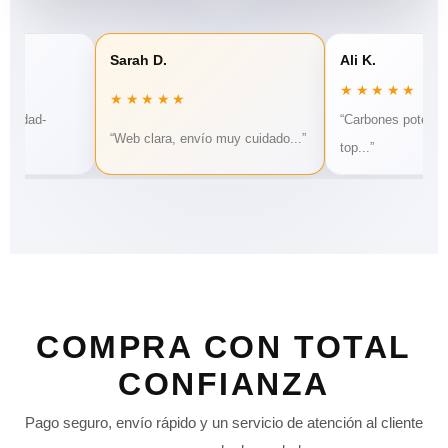
Sarah D.
Ali K.
★★★★★
★★★★★
calidad-
“Carbones potente
“Web clara, envío muy cuidado...”
top...”
COMPRA CON TOTAL
CONFIANZA
Pago seguro, envío rápido y un servicio de atención al cliente