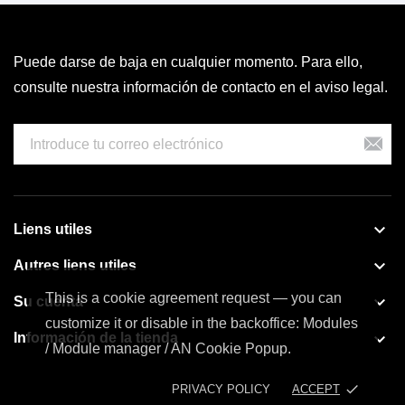
Puede darse de baja en cualquier momento. Para ello,
consulte nuestra información de contacto en el aviso legal.

Liens utiles

Autres liens utiles
This is a cookie agreement request — you can

Su cuenta
customize it or disable in the backoffice: Modules

Información de la tienda
/ Module manager / AN Cookie Popup.
done
PRIVACY POLICY
ACCEPT