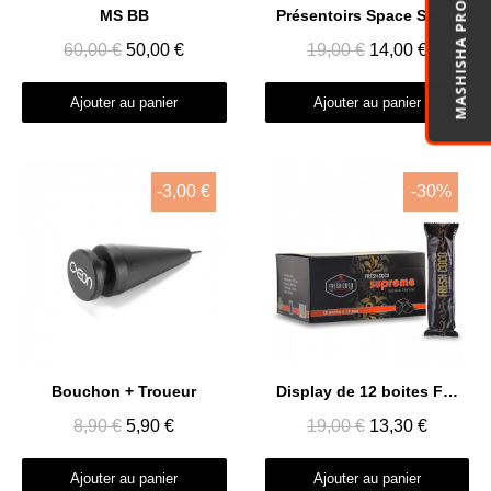
MASHISHA PRO
Aperçu rapide
Aperçu rapide
MS BB
Présentoirs Space Smoke 9 tube
60,00 €
50,00 €
19,00 €
14,00 €
Ajouter au panier
Ajouter au panier
-3,00 €
-30%
Aperçu rapide
Aperçu rapide
Bouchon + Troueur
Display de 12 boites Fresh Coco
8,90 €
5,90 €
19,00 €
13,30 €
Ajouter au panier
Ajouter au panier