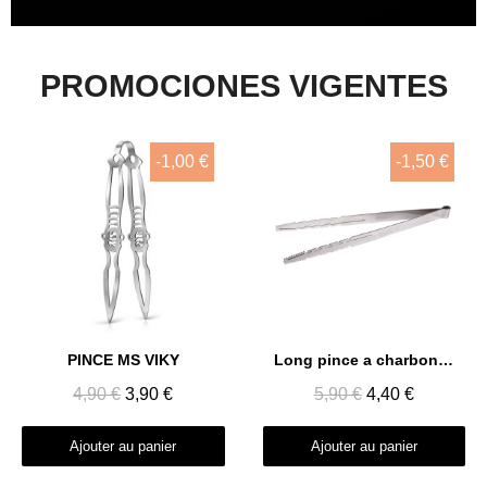
PROMOCIONES VIGENTES
-1,00 €
-1,50 €
Aperçu rapide
Aperçu rapide
PINCE MS VIKY
Long pince a charbon 35cm
4,90 €
3,90 €
5,90 €
4,40 €
Ajouter au panier
Ajouter au panier