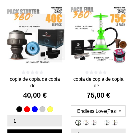
copia de copia de copia
copia de copia de copia
de...
de...
40,00 €
75,00 €
Precio
Precio
Rojo
Azul
Argent
Amarillo
Negro
Deep
Ivory
Nardo
MINT
CORA
Acid
Acid
Pacific
Acid
Acid
Black
White
Grey
GREE
ORAN
Orange
Pink
Blue
Yellow
Green