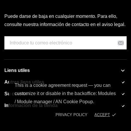
Puede darse de baja en cualquier momento. Para ello,
consulte nuestra información de contacto en el aviso legal.

Liens utiles

Autres liens utiles
This is a cookie agreement request — you can

customize it or disable in the backoffice: Modules
Su cuenta
/ Module manager / AN Cookie Popup.

Información de la tienda
done
PRIVACY POLICY
ACCEPT