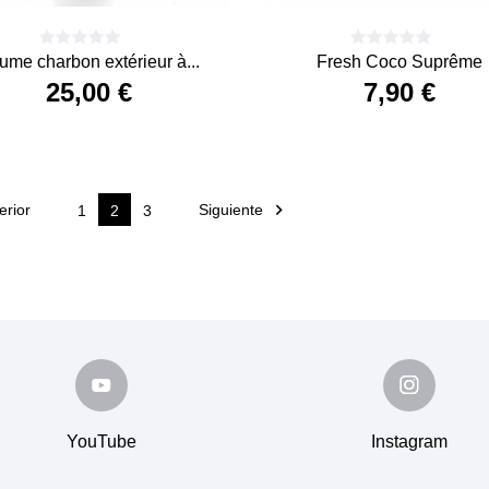
lume charbon extérieur à...
Fresh Coco Suprême
25,00 €
7,90 €
Precio
Precio

erior
Siguiente
1
2
3
YouTube
Instagram