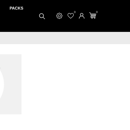
PACKS
0
0