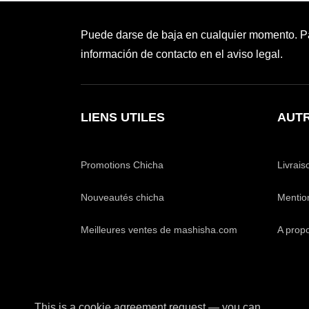
Puede darse de baja en cualquier momento. Par
información de contacto en el aviso legal.
LIENS UTILES
AUTR
Promotions Chicha
Livrais
Nouveautés chicha
Mentio
Meilleures ventes de mashisha.com
A prop
This is a cookie agreement request — you can