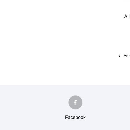
Al

Ant
Facebook