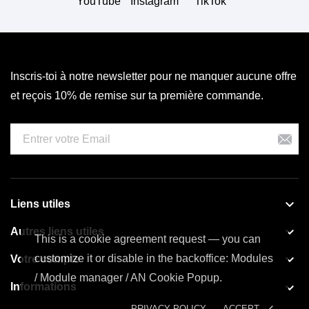
YouTube
Instagram
TikTok
Inscris-toi à notre newsletter pour ne manquer aucune offre
et reçois 10% de remise sur ta première commande.

Liens utiles

Autres liens utiles
This is a cookie agreement request — you can

customize it or disable in the backoffice: Modules
Votre compte
/ Module manager / AN Cookie Popup.

Informations
done
PRIVACY POLICY
ACCEPT