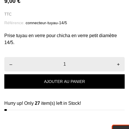
9,00 €
TTC
Référence:
connecteur-tuyau-14/5
Prise tuyau en verre pour chicha en verre petit diamètre
14/5.
–
+
AJOUTER AU PANIER
Hurry up! Only
27
item(s) left in Stock!