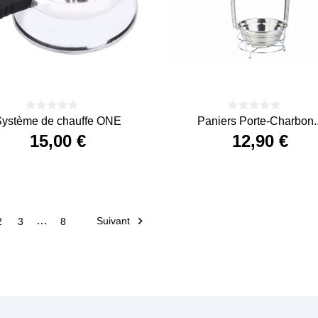
Système de chauffe ONE
Paniers Porte-Charbon..
15,00 €
12,90 €
Prix
Prix

…
Suivant
2
3
8