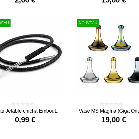
Prix
Prix
VEAU
NOUVEAU
au Jetable chicha Embout...
Vase MS Magma (Giga One 
0,99 €
19,00 €
Prix
Prix