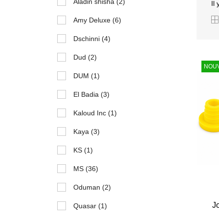
Aladin shisha
(2)
Il
Amy Deluxe
(6)
Dschinni
(4)
Dud
(2)
NOU
DUM
(1)
El Badia
(3)
Kaloud Inc
(1)
Kaya
(3)
KS
(1)
MS
(36)
Oduman
(2)
J
Quasar
(1)