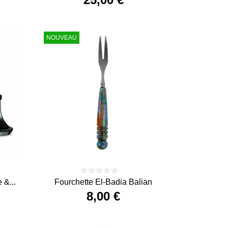
Prix
NOUVEAU
&...
Fourchette El-Badia Balian
8,00 €
Prix