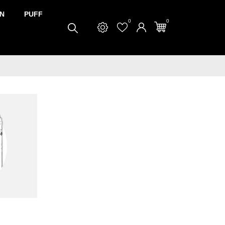
N
PUFF
0
0