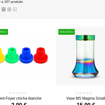
 y a 107 produits.
VEAU
NOUVEAU
oint Foyer chicha étanche
Vase MS Magma Smal
2,00 €
15,00 €