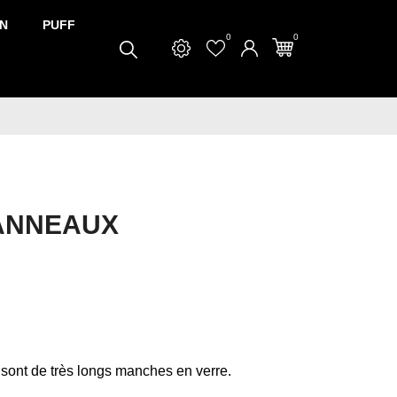
N
PUFF
0
0
ANNEAUX
t de très longs manches en verre.