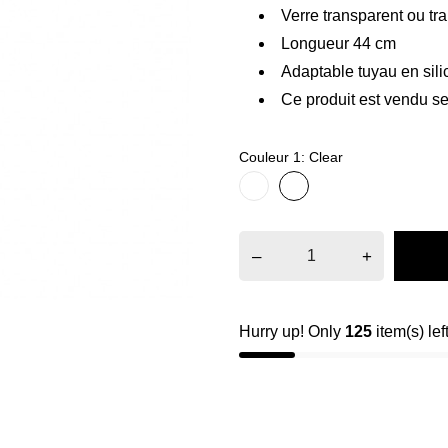
Verre transparent ou tr
Longueur 44 cm
Adaptable tuyau en sili
Ce produit est vendu se
Couleur 1: Clear
Ice
Clear
–
+
Hurry up! Only
125
item(s) lef