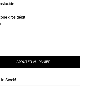
anslucide
cone gros débit
ul
AJOUTER AU PANIER
t in Stock!