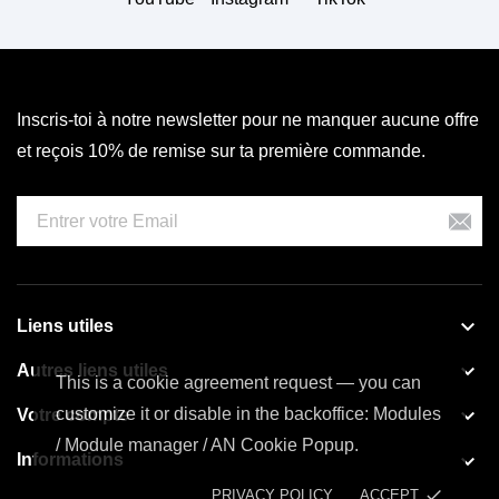
Inscris-toi à notre newsletter pour ne manquer aucune offre
et reçois 10% de remise sur ta première commande.

Liens utiles

Autres liens utiles
This is a cookie agreement request — you can

customize it or disable in the backoffice: Modules
Votre compte
/ Module manager / AN Cookie Popup.

Informations
done
PRIVACY POLICY
ACCEPT