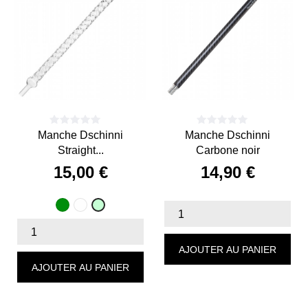
Manche Dschinni
Manche Dschinni
Straight...
Carbone noir
15,00 €
14,90 €
Prix
Prix
Vert
Transparent
Vert
/
EAU
AJOUTER AU PANIER
AJOUTER AU PANIER