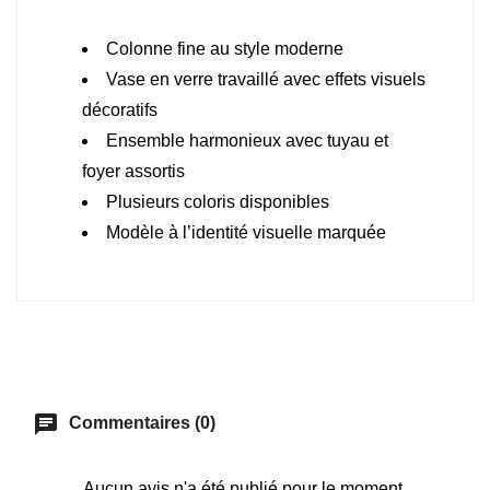
Colonne fine au style moderne
Vase en verre travaillé avec effets visuels
décoratifs
Ensemble harmonieux avec tuyau et
foyer assortis
Plusieurs coloris disponibles
Modèle à l’identité visuelle marquée
chat
Commentaires (0)
Aucun avis n'a été publié pour le moment.