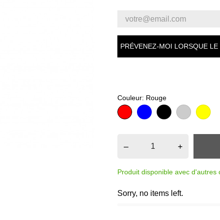
PRÉVENEZ-MOI LORSQUE LE 
Couleur: Rouge
Rouge
Bleu
Noir
Argent
Or
–
+
Produit disponible avec d'autres 
Sorry, no items left.