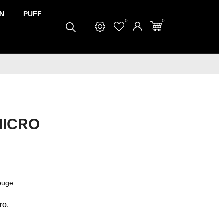
N
PUFF
0
0
MICRO
ouge
ro.