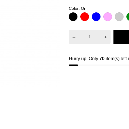
Color: Or
Black
Red
Blue
Pink
Argent
G
–
+
Hurry up! Only
70
item(s) left 