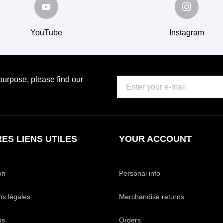
YouTube
Instagram
urpose, please find our
ES LIENS UTILES
YOUR ACCOUNT
on
Personal info
ns légales
Merchandise returns
os
Orders