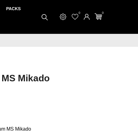
PACKS
0
0
 MS Mikado
ium MS Mikado