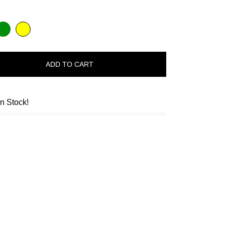
reen
Or
ADD TO CART
in Stock!