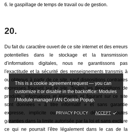
6. le gaspillage de temps de travail ou de gestion.
20.
Du fait du caractère ouvert de ce site internet et des erreurs
potentielles dans le stockage et la transmission
d'informations digitales, nous ne garantissons pas
l'exactitude et la sécurité des renseignements transmis à
ou obtenus à partir de ce site, sauf dispositions contraires
This is a cookie agreement request — you can
expresses figurant sur le site. Toutes les descriptions de
customize it or disable in the backoffice: Modules
produits, informations et éléments et figurant sur ce site
/ Module manager / AN Cookie Popup.
sont données « à titre informatif » et sans garantie
expresse, implicite ou autre. Nous déclinons toutes
done
PRIVACY POLICY
ACCEPT
garanties dans la limite autorisée par la loi et sans exclure
ce qui ne pourrait l'être légalement dans le cas de la